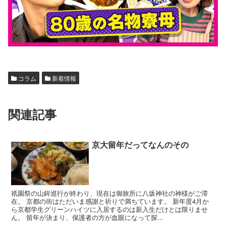
コラム
新着情報
関連記事
京大留年だってなんのその
コラム
祇園祭の山鉾巡行が終わり、現在は御旅所に八坂神社の神様がご滞
在。 京都の街はただいま感謝と祈りで満ちています。 新年度4月か
ら京都学生グリーンハイツに入居するのは新入生だけとは限りませ
ん。 留年が決まり、保護者の方が血眼になって探...