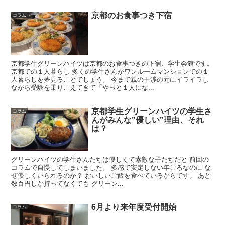
京都のお食事つき下宿
コラム
京都学生グリーンハイツは京都のお食事つきの下宿、学生会館です。
京都での１人暮らし 多くの学生さんがワンルームマンションでの１
人暮らしを夢見ることでしょう。 今まで親の干渉の元にイライラし
ながら受験を乗りこえてきて「やっと１人にな...
京都学生グリーンハイツの学生さ
コラム
んがみんな”優しい”理由、それ
は？
グリーンハイツの学生さんたちは優しくて素敵な子たちだと 前回の
コラムで自慢してしまいました。 多感で安定しない年ごろなのに な
ぜ優しくいられるのか？ おいしいご飯を食べているからです。 あと
数百円しか持ってなくても グリーン...
6月より来年度受付開始
コラム