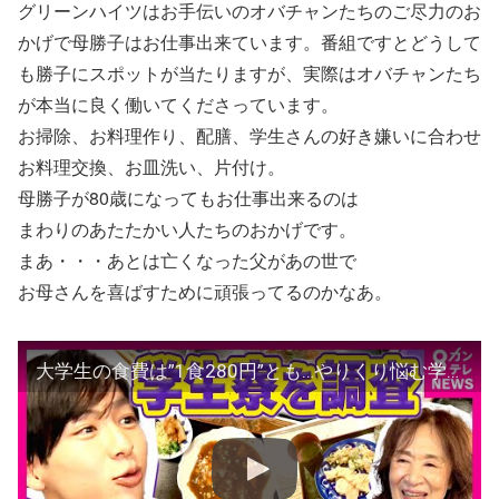
グリーンハイツはお手伝いのオバチャンたちのご尽力のお
かげで母勝子はお仕事出来ています。番組ですとどうして
も勝子にスポットが当たりますが、実際はオバチャンたち
が本当に良く働いてくださっています。
お掃除、お料理作り、配膳、学生さんの好き嫌いに合わせ
お料理交換、お皿洗い、片付け。
母勝子が80歳になってもお仕事出来るのは
まわりのあたたかい人たちのおかげです。
まあ・・・あとは亡くなった父があの世で
お母さんを喜ばすために頑張ってるのかなあ。
大学生の食費は”1食280円”とも…やりくり悩む学生 80歳名物寮母は「朝4時半起き」朝夕の食事付きで家賃月約7万5000円 大学学食では100円ラーメンも 秦令欧奈｜おっかネ～NEWS〈カンテレ〉