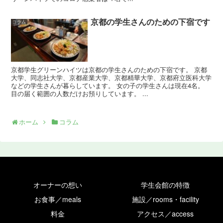
京都の学生さんのための下宿です
コラム
京都学生グリーンハイツは京都の学生さんのための下宿です。 京都
大学、同志社大学、京都産業大学、京都精華大学、京都府立医科大学
などの学生さんが暮らしています。 女の子の学生さんは現在4名。
目の届く範囲の人数だけお預りしています。 ...
ホーム
コラム
オーナーの想い
学生会館の特徴
お食事／meals
施設／rooms・facility
料金
アクセス／access