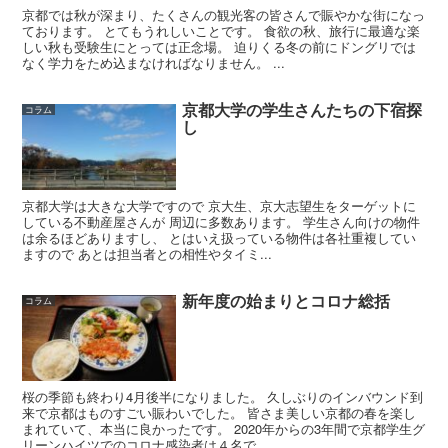
京都では秋が深まり、たくさんの観光客の皆さんで賑やかな街になっ
ております。 とてもうれしいことです。 食欲の秋、旅行に最適な楽
しい秋も受験生にとっては正念場。 迫りくる冬の前にドングリでは
なく学力をため込まなければなりません。 ...
京都大学の学生さんたちの下宿探
コラム
し
京都大学は大きな大学ですので 京大生、京大志望生をターゲットに
している不動産屋さんが 周辺に多数あります。 学生さん向けの物件
は余るほどありますし、 とはいえ扱っている物件は各社重複してい
ますので あとは担当者との相性やタイミ...
新年度の始まりとコロナ総括
コラム
桜の季節も終わり4月後半になりました。 久しぶりのインバウンド到
来で京都はものすごい賑わいでした。 皆さま美しい京都の春を楽し
まれていて、本当に良かったです。 2020年からの3年間で京都学生グ
リーンハイツでのコロナ感染者は４名で...