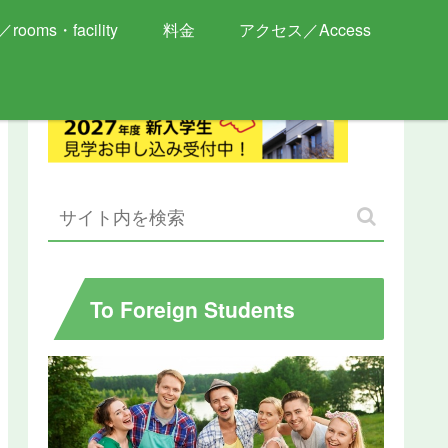
rooms・facility
料金
アクセス／Access
To Foreign Students