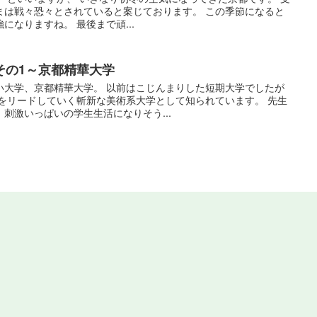
まは戦々恐々とされていると案じております。 この季節になると
になりますね。 最後まで頑...
その1～京都精華大学
い大学、京都精華大学。 以前はこじんまりした短期大学でしたが
代をリードしていく斬新な美術系大学として知られています。 先生
刺激いっぱいの学生生活になりそう...