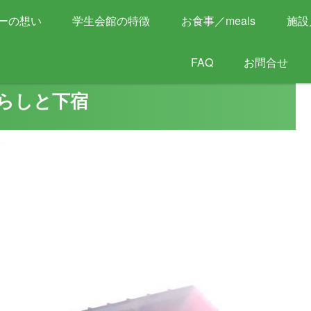
2026年度 新入学生 見学お申込受付中！
ーの想い
学生会館の特徴
お食事／meals
施設／
FAQ
お問合せ
暮らしと下宿