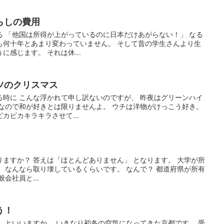
らしの費用
る 「他国は所得が上がっているのに日本だけあがらない！」 なる
も何十年とあまり変わっていません。 そして昔の学生さんより生
感じます。 それは休...
ツのクリスマス
る時に こんな浮かれて申し訳ないのですが、 昨夜はグリーンハイ
都なので和が好きとは限りませんよ。 ウチは洋物がけっこう好き。
カピカキラキラさせて...
ますか？ 答えは「ほとんどありません」 となります。 大学が所
 なんなら取り壊しているくらいです。 なんで？ 都道府県が所有
会社員と...
う！
 といいますか、 いきなり初冬の空気になってきた京都です。 受