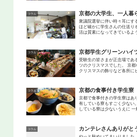
京都の大学生、一人暮
コラム
衆議院選挙に伴い時々耳にす
ほど確かに学生さんの仕送り
活は質素になってきているように
京都学生グリーンハイ
コラム
受験生の皆さまが正念場であ
ツのクリスマスでした。 京
クリスマスの飾りなど各所にピ
京都の食事付き学生寮
コラム
京都で食事付きの学生寮はあり
有している寮もすごく少ない。
している寮は少ないうえに 一般
カンテレさんありがと
コラム
やっと秋めいてまいりました。