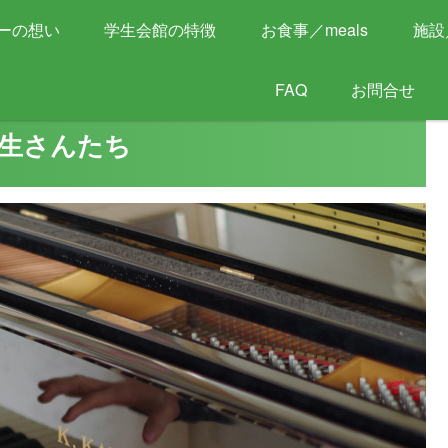
2026年度 新入学生 見学お申込受付中！
ーの想い
学生会館の特徴
お食事／meals
施設／
FAQ
お問合せ
生さんたち