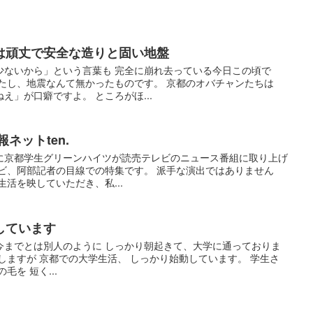
は頑丈で安全な造りと固い地盤
少ないから」という言葉も 完全に崩れ去っている今日この頃で
たし、地震なんて無かったものです。 京都のオバチャンたちは
え」が口癖ですよ。 ところがほ...
ネットten.
に京都学生グリーンハイツが読売テレビのニュース番組に取り上げ
ビ、阿部記者の目線での特集です。 派手な演出ではありません
活を映していただき、私...
しています
 今までとは別人のように しっかり朝起きて、大学に通っておりま
しますが 京都での大学生活、 しっかり始動しています。 学生さ
を 短く...