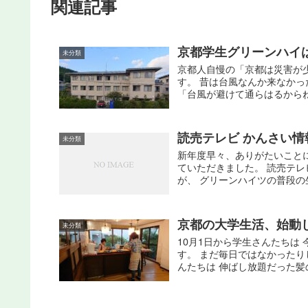
関連記事
京都学生グリーンハイ
未分類
京都人自慢の「京都は災害が
す。 昔は台風なんか来なかっ
「台風が避けて通らはるからね
読売テレビ かんさい情報
未分類
新年度早々、ありがたいこと
ていただきました。 読売テレ
が、 グリーンハイツの普段の生
京都の大学生活、始動
未分類
10月1日から学生さんたちは
す。 まだ毎日ではなかったり
んたちは 伸ばし放題だった髪の毛