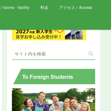
rooms・facility
料金
アクセス／Access
To Foreign Students