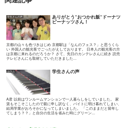
ありがとう“おつかれ飯“ドーナツ
学生さんの声
ピーナッツさん！
京都の山々も色づきはじめ 京都駅は「なんのフェス？」と思うくら
い 外国人の観光客でごったがえしております。 日本人の観光客の方
は京都に来れるのだろうか？ さて、先日のカンテレさんに続き 読売
テレビさんにも取材していただきました...
学生さんの声
コラム
A君 以前はワンルームマンションで一人暮らしをしていました。 家
賃もそこそこしたので親に申し訳なく、バイトに明け暮れてしまい、
結局学業がおろそかになってしまいました。 「このままだと留年し
てしまう？？」と自分の生活を省みた時にグリーン...