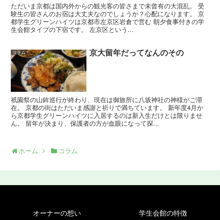
ただいま京都は国内外からの観光客の皆さまで未曾有の大混乱。 受
験生の皆さんのお宿は大丈夫なのでしょうか？心配になります。 京
都学生グリーンハイツは京都市左京区岩倉で営む 朝夕食事付きの学
生会館タイプの下宿です。 左京区という...
京大留年だってなんのその
コラム
祇園祭の山鉾巡行が終わり、現在は御旅所に八坂神社の神様がご滞
在。 京都の街はただいま感謝と祈りで満ちています。 新年度4月か
ら京都学生グリーンハイツに入居するのは新入生だけとは限りませ
ん。 留年が決まり、保護者の方が血眼になって探...
ホーム
コラム
オーナーの想い
学生会館の特徴