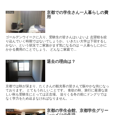
京都での学生さん一人暮らしの費
コラム
用
ゴールデンウイークに入り、受験生の皆さんはいよいよ 志望校を絞
り込んでいく時期ではないでしょうか。 いきたい大学は下宿するし
かない、という状況でご家族がまず気になるのは 一人暮らしにかに
かかる費用のことでしょう。 どんなご家庭で...
退去の理由は？
コラム
京都では秋が深まり、たくさんの観光客の皆さんで賑やかな街になっ
ております。 とてもうれしいことです。 食欲の秋、旅行に最適な楽
しい秋も受験生にとっては正念場。 迫りくる冬の前にドングリでは
なく学力をため込まなければなりません。 ...
京都の学生会館、京都学生グリー
コラム
ンハイツの生活